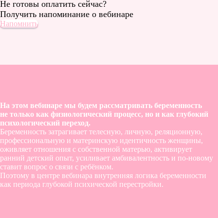
Не готовы оплатить сейчас?
Получить напоминание о вебинаре
Напомнить
На этом вебинаре мы будем рассматривать беременность
не только как физиологический процесс, но и как глубокий
психологический переход.
Беременность затрагивает телесную, личную, реляционную,
профессиональную и материнскую идентичность женщины,
оживляет отношения с собственной матерью, активирует
ранний детский опыт, усиливает амбивалентность и по-новому
ставит вопрос о связи с ребёнком.
Поэтому в центре вебинара внутренняя логика беременности
как периода глубокой психической перестройки.