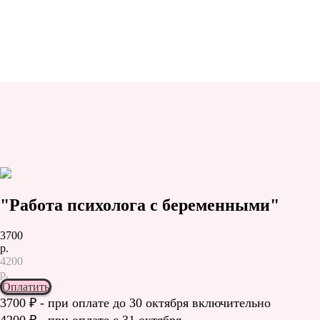
"Работа психолога с беременными"
3700
р.
4200
р.
Оплатить
3700 ₽ - при оплате до 30 октября включительно
4200 ₽ - при оплате с 31 октября